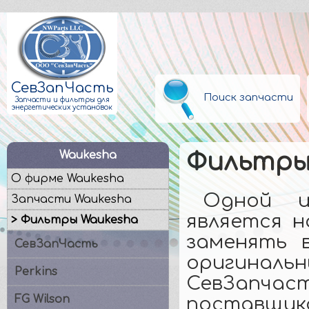
СевЗапЧасть
Поиск запчасти
Запчасти и фильтры для
энергетических установок
Waukesha
Фильтры 
О фирме Waukesha
Одной и
Запчасти Waukesha
является н
> Фильтры Waukesha
заменять 
СевЗапЧасть
оригинальн
Perkins
СевЗап
FG Wilson
поставщ