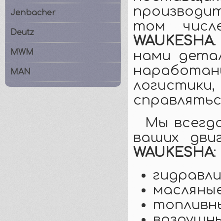
производит
Jenbacher
том чис
Deutz
WAUKESHA
MWM
нами детал
наработа
MAN
логистики
справлятьс
Мы всегд
ваших дви
WAUKESHA
:
гидравли
масляны
топливн
воздушн