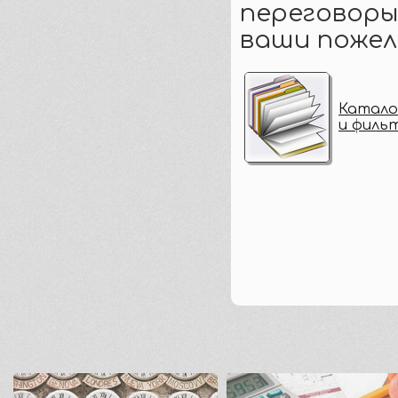
переговор
ваши пожел
Катало
и филь