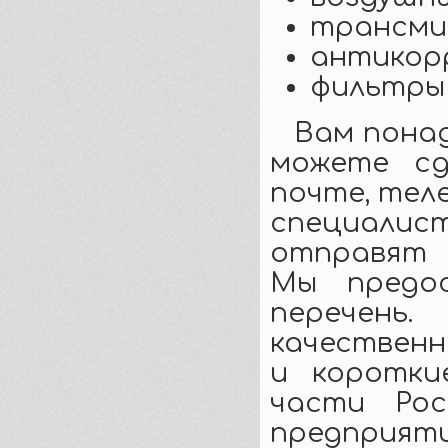
трансми
антикор
фильтры
Вам пона
можете сд
почте, теле
специали
отправят 
Мы предос
перечень.
качественн
и коротки
части Рос
предприят