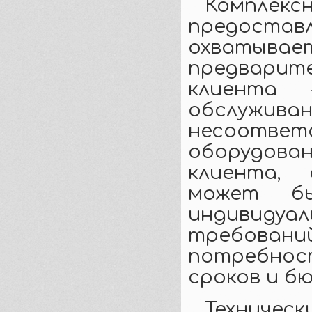
Комплек
предост
охваты
предварит
клиента 
обслуживан
несоот
оборудов
клиента,
может бы
индивиду
требова
потребност
сроков и б
Техниче