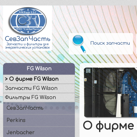
СевЗапЧасть
Поиск запчасти
Запчасти и фильтры для
энергетических установок
FG Wilson
> О фирме FG Wilson
Запчасти FG Wilson
Фильтры FG Wilson
СевЗапЧасть
Perkins
О фирме 
Jenbacher