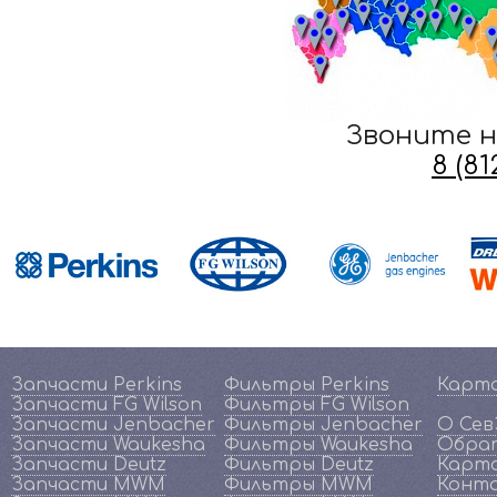
Звоните н
8 (8
Запчасти Perkins
Фильтры Perkins
Карт
Запчасти FG Wilson
Фильтры FG Wilson
Запчасти Jenbacher
Фильтры Jenbacher
О Се
Запчасти Waukesha
Фильтры Waukesha
Обрат
Запчасти Deutz
Фильтры Deutz
Карта
Запчасти MWM
Фильтры MWM
Конт