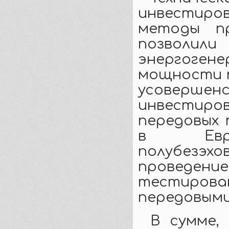
инвестиро
методы п
позвол
энергоге
мощности п
усоверш
инвестиро
передовых 
в Евро
полубезэ
проведени
тестирова
передовыми
В сумме,