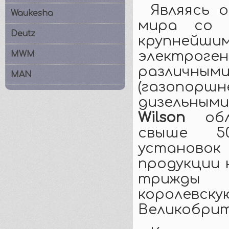
Являясь 
Waukesha
мира со 
Deutz
крупнейш
электро
MWM
различн
MAN
(газопорш
дизельным
Wilson
обла
свыше 50
установок
продукции 
трижды 
королевску
Великобрит