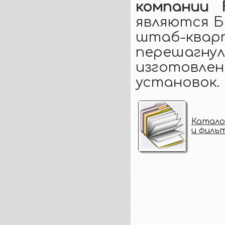
компании 
являются Б
штаб-ква
перешагнули
изготовлен
установок.
Катало
и фильт